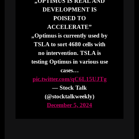
„OPTIMUS IS REAL AND
DEVELOPMENT IS
POISED TO
ACCELERATE”
„Optimus is currently used by
TSLA to sort 4680 cells with
no intervention. TSLA is
testing Optimus in various use
cases…
pic.twitter.com/qC6L15UJTg
— Stock Talk
(@stocktalkweekly)
December 5, 2024