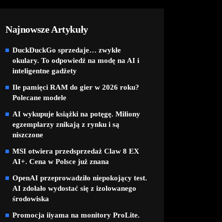
Najnowsze Artykuły
DuckDuckGo sprzedaje… zwykłe
okulary. To odpowiedź na modę na AI i
inteligentne gadżety
Ile pamięci RAM do gier w 2026 roku?
Polecane modele
AI wykupuje książki na potęgę. Miliony
egzemplarzy znikają z rynku i są
niszczone
MSI otwiera przedsprzedaż Claw 8 EX
AI+. Cena w Polsce już znana
OpenAI przeprowadziło niepokojący test.
AI zdołało wydostać się z izolowanego
środowiska
Promocja iiyama na monitory ProLite.