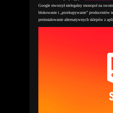
Google stworzył nielegalny monopol na swoim 
blokowanie i „przekupywanie” producentów te
preinstalowanie alternatywnych sklepów z aplika