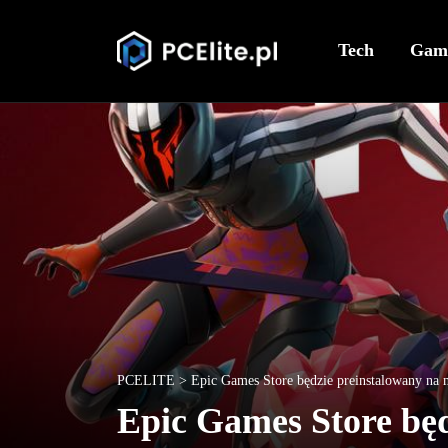
Tech
Gam
PCELITE
>
Epic Games Store będzie preinstalowany na 
Epic Games Store będ