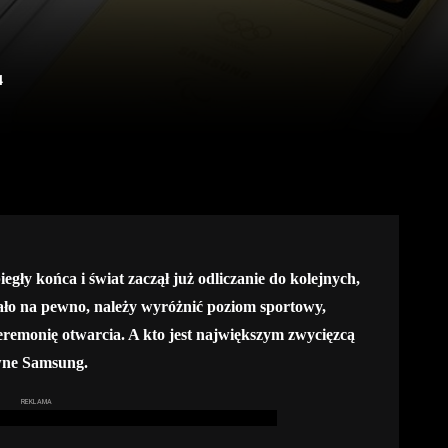
4
egły końca i świat zaczął już odliczanie do kolejnych,
ało na pewno, należy wyróżnić poziom sportowy,
eremonię otwarcia. A kto jest największym zwycięzcą
wne Samsung.
REKLAMA