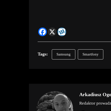
Tags:
Samsung
Smartfony
Arkadiusz Og
Redaktor prowad