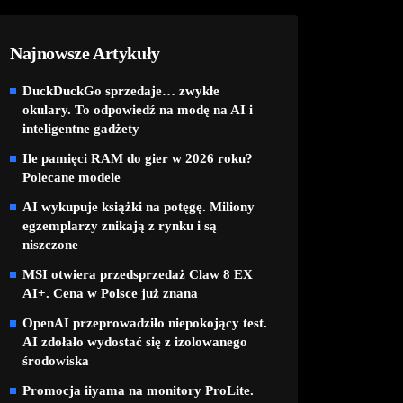
Najnowsze Artykuły
DuckDuckGo sprzedaje… zwykłe
okulary. To odpowiedź na modę na AI i
inteligentne gadżety
Ile pamięci RAM do gier w 2026 roku?
Polecane modele
AI wykupuje książki na potęgę. Miliony
egzemplarzy znikają z rynku i są
niszczone
MSI otwiera przedsprzedaż Claw 8 EX
AI+. Cena w Polsce już znana
OpenAI przeprowadziło niepokojący test.
AI zdołało wydostać się z izolowanego
środowiska
Promocja iiyama na monitory ProLite.