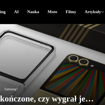
ing
AI
Nauka
Moto
Filmy
Artykuły
 je… Samsung?
akończone, czy wygrał je…