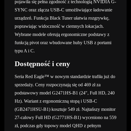
pojawiła się pełna zgodność z technologią NVIDIA G-
SYNC oraz złącza USB-C umożliwiające ładowanie
urządzeń. Funkcja Black Tuner ułatwia rozgrywkę,
poprawiając widoczność w ciemnych lokacjach.
Wybrane modele oferują ergonomiczne podstawy z
funkcją pivot oraz wbudowane huby USB z portami
typu A i C.
Dostępność i ceny
Seria Red Eagle™ w nowym standardzie trafiła już do
sprzedaży. Ceny rozpoczynają się od 469 zł za
podstawowy model G2471HS-B1 (24″, Full HD, 240
Hz). Wariant z ergonomiczną stopą i USB-C
(GB2471HSU-B1) kosztuje 549 zł. Najtańszy monitor
27-calowy Full HD (G2771HS-B1) wyceniono na 559
zł, podczas gdy topowy model QHD z pełnym