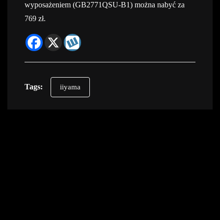
wyposażeniem (GB2771QSU-B1) można nabyć za
769 zł.
Tags:
iiyama