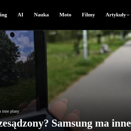
ing
AI
Nauka
Moto
Filmy
Artykuły
 inne plany
rzesądzony? Samsung ma inne