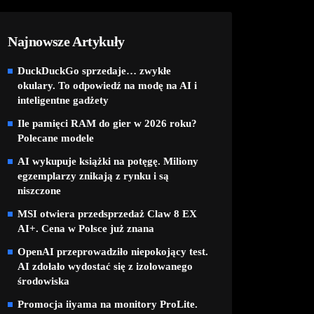
Najnowsze Artykuły
DuckDuckGo sprzedaje… zwykłe
okulary. To odpowiedź na modę na AI i
inteligentne gadżety
Ile pamięci RAM do gier w 2026 roku?
Polecane modele
AI wykupuje książki na potęgę. Miliony
egzemplarzy znikają z rynku i są
niszczone
MSI otwiera przedsprzedaż Claw 8 EX
AI+. Cena w Polsce już znana
OpenAI przeprowadziło niepokojący test.
AI zdołało wydostać się z izolowanego
środowiska
Promocja iiyama na monitory ProLite.