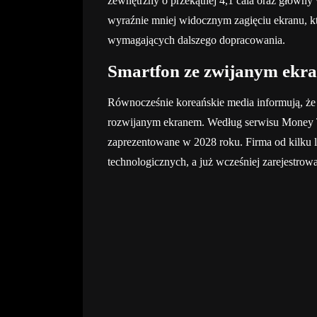
zewnętrzny o przekątnej 4,1 cala oraz główny 
wyraźnie mniej widocznym zagięciu ekranu, kt
wymagających dalszego dopracowania.
Smartfon ze zwijanym ekr
Równocześnie koreańskie media informują, że
rozwijanym ekranem. Według serwisu Money T
zaprezentowane w 2028 roku. Firma od kilku l
technologicznych, a już wcześniej zarejestrow