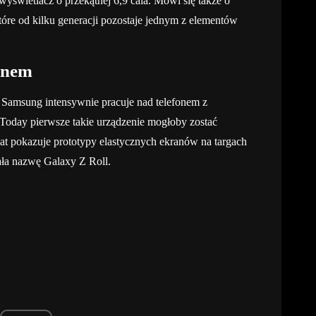
wyświetlacz o przekątnej 6,9 cala. Mówi się także o
óre od kilku generacji pozostaje jednym z elementów
anem
 Samsung intensywnie pracuje nad telefonem z
oday pierwsze takie urządzenie mogłoby zostać
at pokazuje prototypy elastycznych ekranów na targach
ała nazwę Galaxy Z Roll.