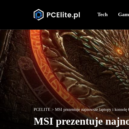
Tech
Gam
PCELITE
>
MSI prezentuje najnowsze laptopy i konsol
MSI prezentuje najno