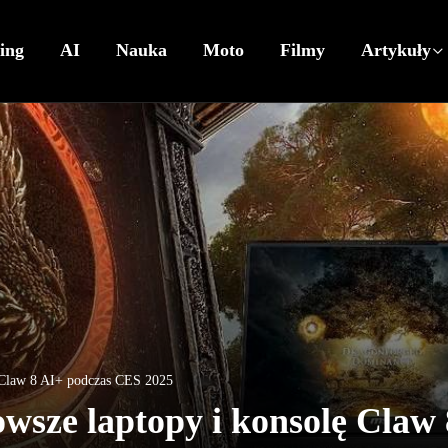
ing
AI
Nauka
Moto
Filmy
Artykuły
ę Claw 8 AI+ podczas CES 2025
wsze laptopy i konsolę Claw 