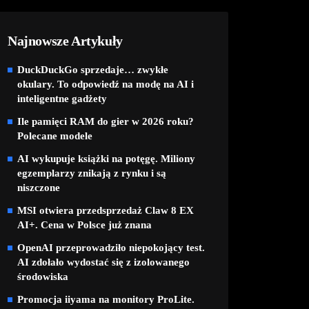
Najnowsze Artykuły
DuckDuckGo sprzedaje… zwykłe
okulary. To odpowiedź na modę na AI i
inteligentne gadżety
Ile pamięci RAM do gier w 2026 roku?
Polecane modele
AI wykupuje książki na potęgę. Miliony
egzemplarzy znikają z rynku i są
niszczone
MSI otwiera przedsprzedaż Claw 8 EX
AI+. Cena w Polsce już znana
OpenAI przeprowadziło niepokojący test.
AI zdołało wydostać się z izolowanego
środowiska
Promocja iiyama na monitory ProLite.