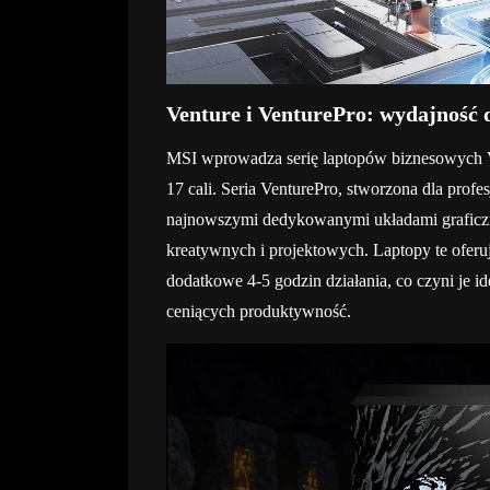
Venture i VenturePro: wydajność d
MSI wprowadza serię laptopów biznesowych V
17 cali. Seria VenturePro, stworzona dla profe
najnowszymi dedykowanymi układami graficzn
kreatywnych i projektowych. Laptopy te oferuj
dodatkowe 4-5 godzin działania, co czyni je
ceniących produktywność.