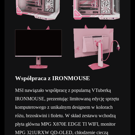
Współpraca z IRONMOUSE
MSI nawiązało współpracę z popularną VTuberką
IRONMOUSE, prezentując limitowaną edycję sprzętu
komputerowego z unikalnym designem w kolorach
różu, brzoskwini i fioletu.
W skład zestawu wchodzą
płyta główna MPG X870E EDGE TI WIFI, monitor
MPG 321URXW QD-OLED, chłodzenie cieczą