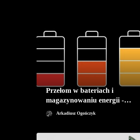
Przełom w bateriach i
magazynowaniu energii -
Nowy materiał o
Arkadiusz Ogończyk
powierzchni 11 boisk
koszykarskich zawartych w
łyżeczce