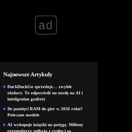
ad
Najnowsze Artykuły
DuckDuckGo sprzedaje… zwykłe
okulary. To odpowiedź na modę na AI i
inteligentne gadżety
Ile pamięci RAM do gier w 2026 roku?
Polecane modele
AI wykupuje książki na potęgę. Miliony
egzemplarzy znikają z rynku i są