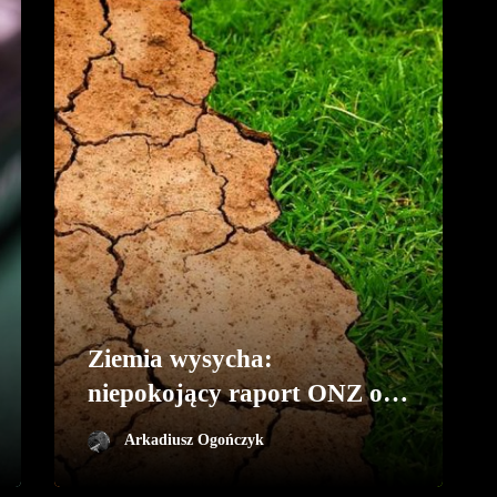
Ziemia wysycha:
niepokojący raport ONZ o
globalnym kryzysie suszy
Arkadiusz Ogończyk