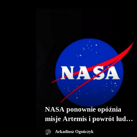
NASA ponownie opóźnia
misje Artemis i powrót ludzi
na Księżyc
Arkadiusz Ogończyk