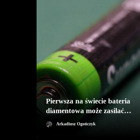
Pierwsza na świecie bateria
diamentowa może zasilać
urządzenia przez tysiące lat
Arkadiusz Ogończyk