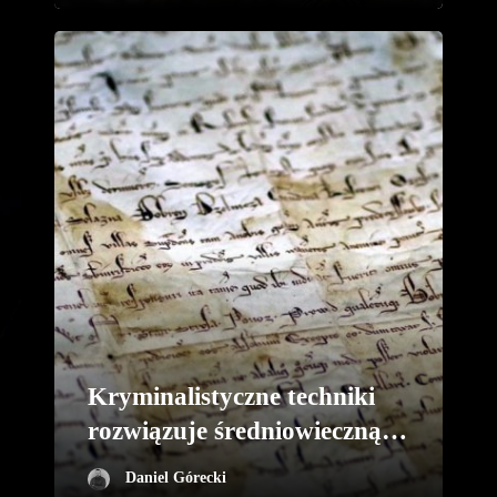
Kryminalistyczne techniki
rozwiązuje średniowieczną
zagadkę Panselinosa
Daniel Górecki