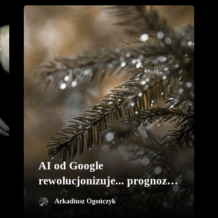
AI od Google
rewolucjonizuje... prognozy
pogody
Arkadiusz Ogończyk