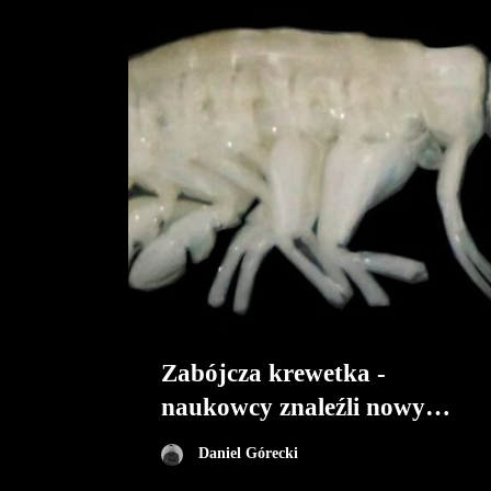
Zabójcza krewetka -
naukowcy znaleźli nowy
gatunek drapieżnika w
Daniel Górecki
Rowie Atakamskim