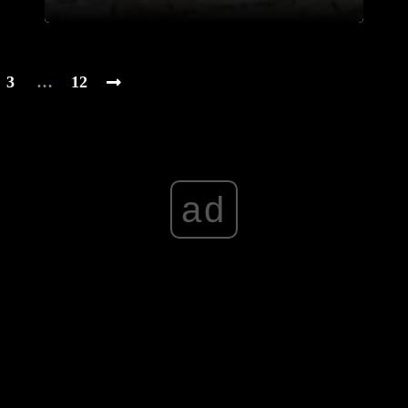
3
…
12
ad