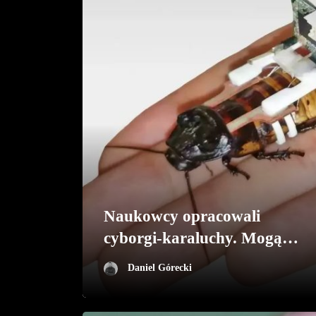
Naukowcy opracowali
cyborgi-karaluchy. Mogą
okazać się niezwykle
Daniel Górecki
przydatne