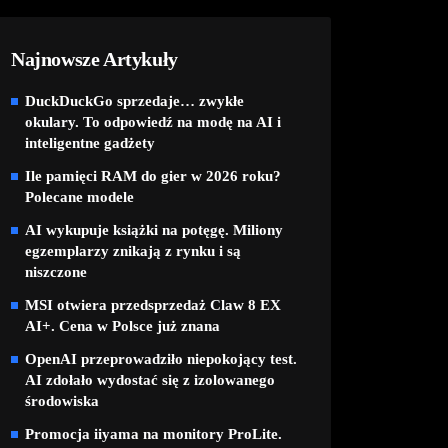
Najnowsze Artykuły
DuckDuckGo sprzedaje… zwykłe
okulary. To odpowiedź na modę na AI i
inteligentne gadżety
Ile pamięci RAM do gier w 2026 roku?
Polecane modele
AI wykupuje książki na potęgę. Miliony
egzemplarzy znikają z rynku i są
niszczone
MSI otwiera przedsprzedaż Claw 8 EX
AI+. Cena w Polsce już znana
OpenAI przeprowadziło niepokojący test.
AI zdołało wydostać się z izolowanego
środowiska
Promocja iiyama na monitory ProLite.