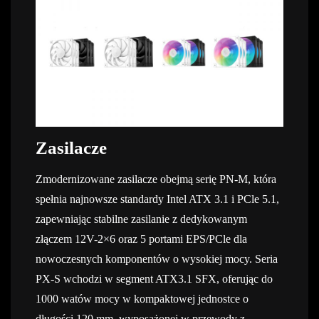
Zasilacze
Zmodernizowane zasilacze obejmą serię PN-M, która
spełnia najnowsze standardy Intel ATX 3.1 i PCle 5.1,
zapewniając stabilne zasilanie z dedykowanym
złączem 12V-2×6 oraz 5 portami EPS/PCle dla
nowoczesnych komponentów o wysokiej mocy. Seria
PX-S wchodzi w segment ATX3.1 SFX, oferując do
1000 watów mocy w kompaktowej jednostce o
długości 120 mm, wyposażonej w przewody z