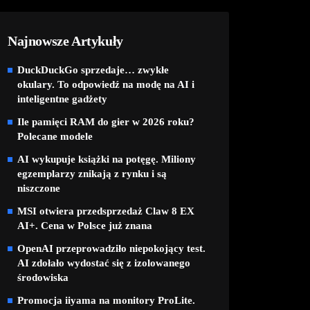
Najnowsze Artykuły
DuckDuckGo sprzedaje… zwykłe
okulary. To odpowiedź na modę na AI i
inteligentne gadżety
Ile pamięci RAM do gier w 2026 roku?
Polecane modele
AI wykupuje książki na potęgę. Miliony
egzemplarzy znikają z rynku i są
niszczone
MSI otwiera przedsprzedaż Claw 8 EX
AI+. Cena w Polsce już znana
OpenAI przeprowadziło niepokojący test.
AI zdołało wydostać się z izolowanego
środowiska
Promocja iiyama na monitory ProLite.