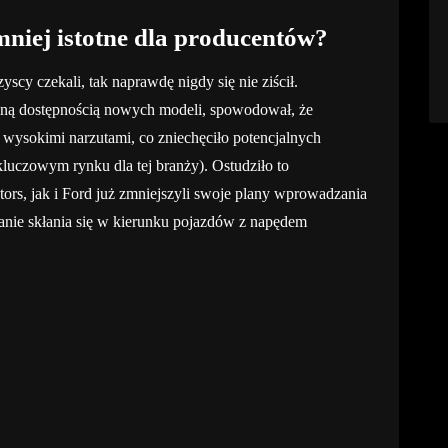
mniej istotne dla producentów?
yscy czekali, tak naprawdę nigdy się nie ziścił.
oną dostępnością nowych modeli, spowodował, że
 wysokimi narzutami, co zniechęciło potencjalnych
luczowym rynku dla tej branży). Ostudziło to
rs, jak i Ford już zmniejszyli swoje plany wprowadzania
wanie skłania się w kierunku pojazdów z napędem