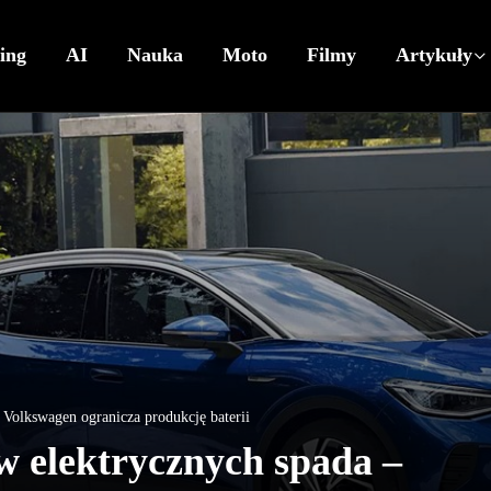
ing
AI
Nauka
Moto
Filmy
Artykuły
Volkswagen ogranicza produkcję baterii
 elektrycznych spada –