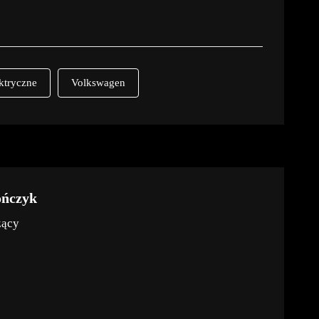
ktryczne
Volkswagen
ończyk
zący