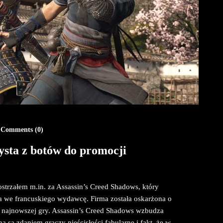
Comments (
0
)
ysta z botów do promocji
ostrzałem m.in. za Assassin’s Creed Shadows, który
 we francuskiego wydawcę. Firma została oskarżona o
 najnowszej gry. Assassin’s Creed Shadows wzbudza
 są zdaniem graczy nieścisłości fabularne i fakt, że w