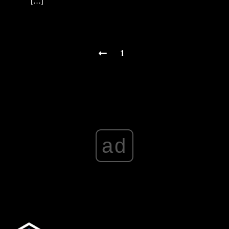
[…]
1
ad