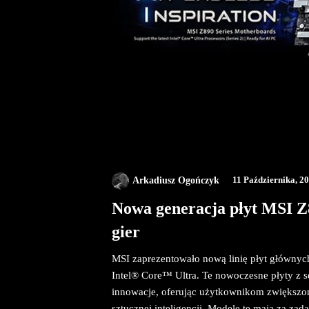
Arkadiusz Ogończyk
11 Października, 2
Nowa generacja płyt MSI Z8
gier
MSI zaprezentowało nową linię płyt głównyc
Intel® Core™ Ultra. Te nowoczesne płyty z
innowacje, oferując użytkownikom zwiększon
sztucznej inteligencji. Modele te mają za za