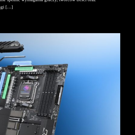
ągi […]