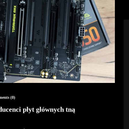
ents (
0
)
ucenci płyt głównych tną