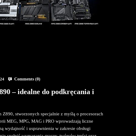
Comments (
0
)
024
90 – idealne do podkręcania i
h Z890, stworzonych specjalnie z myślą o procesorach
 serii MEG, MPG, MAG i PRO wprowadzają liczne
ą wydajność i usprawnienia w zakresie obsługi
danie spełnić wymagania graczy, twórców treści oraz