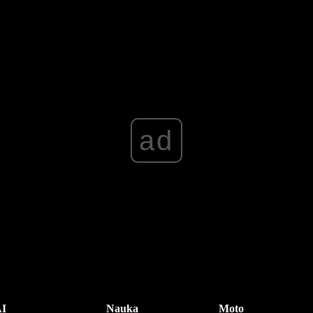
ad
I
Nauka
Moto