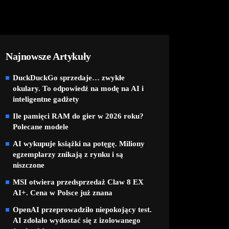
Najnowsze Artykuły
DuckDuckGo sprzedaje… zwykłe
okulary. To odpowiedź na modę na AI i
inteligentne gadżety
Ile pamięci RAM do gier w 2026 roku?
Polecane modele
AI wykupuje książki na potęgę. Miliony
egzemplarzy znikają z rynku i są
niszczone
MSI otwiera przedsprzedaż Claw 8 EX
AI+. Cena w Polsce już znana
OpenAI przeprowadziło niepokojący test.
AI zdołało wydostać się z izolowanego