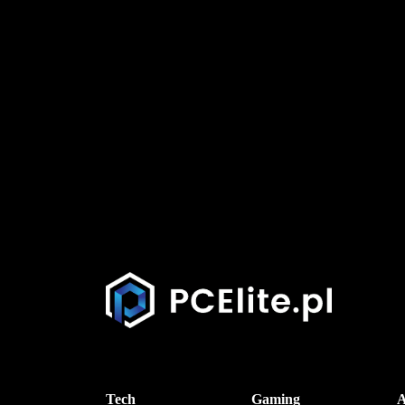
Tech
Gaming
A