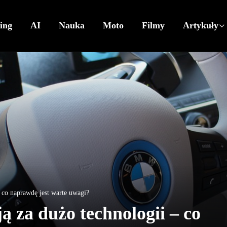
ing
AI
Nauka
Moto
Filmy
Artykuły
co naprawdę jest warte uwagi?
za dużo technologii – co