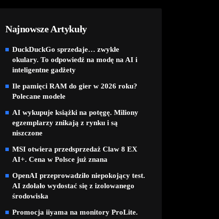
Najnowsze Artykuły
DuckDuckGo sprzedaje… zwykłe
okulary. To odpowiedź na modę na AI i
inteligentne gadżety
Ile pamięci RAM do gier w 2026 roku?
Polecane modele
AI wykupuje książki na potęgę. Miliony
egzemplarzy znikają z rynku i są
niszczone
MSI otwiera przedsprzedaż Claw 8 EX
AI+. Cena w Polsce już znana
OpenAI przeprowadziło niepokojący test.
AI zdołało wydostać się z izolowanego
środowiska
Promocja iiyama na monitory ProLite.