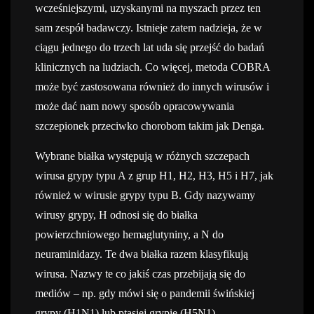
wcześniejszymi, uzyskanymi na myszach przez ten
sam zespół badawczy. Istnieje zatem nadzieja, że w
ciągu jednego do trzech lat uda się przejść do badań
klinicznych na ludziach. Co więcej, metoda COBRA
może być zastosowana również do innych wirusów i
może dać nam nowy sposób opracowywania
szczepionek przeciwko chorobom takim jak Denga.
Wybrane białka występują w różnych szczepach
wirusa grypy typu A z grup H1, H2, H3, H5 i H7, jak
również w wirusie grypy typu B. Gdy nazywamy
wirusy grypy, H odnosi się do białka
powierzchniowego hemaglutyniny, a N do
neuraminidazy. Te dwa białka razem klasyfikują
wirusa. Nazwy te co jakiś czas przebijają się do
mediów – np. gdy mówi się o pandemii świńskiej
grypy (H1N1) lub ptasiej grypie (H5N1).