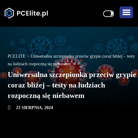
PCELITE
>
Uniwersalna szczepionka przeciw grypie coraz bliżej – testy
na ludziach rozpoczną się niebawem
Uniwersalna szczepionka przeciw grypie
coraz bliżej – testy na ludziach
rozpoczną się niebawem
23 SIERPNIA, 2024