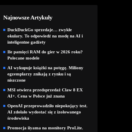
Najnowsze Artykuły
DuckDuckGo sprzedaje… zwykłe
okulary. To odpowiedź na modę na AI i
inteligentne gadżety
Ile pamięci RAM do gier w 2026 roku?
Polecane modele
AI wykupuje książki na potęgę. Miliony
egzemplarzy znikają z rynku i są
niszczone
MSI otwiera przedsprzedaż Claw 8 EX
AI+. Cena w Polsce już znana
OpenAI przeprowadziło niepokojący test.
AI zdołało wydostać się z izolowanego
środowiska
Promocja iiyama na monitory ProLite.