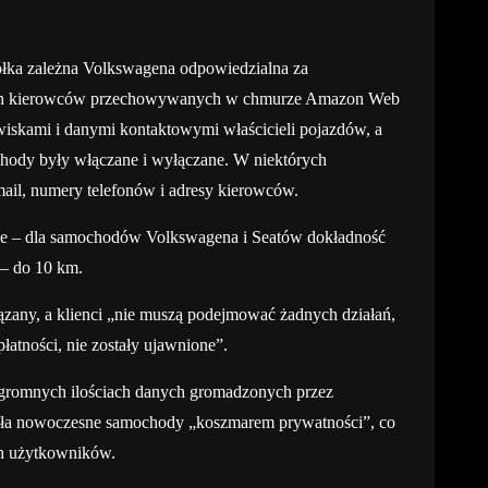
półka zależna Volkswagena odpowiedzialna za
ych kierowców przechowywanych w chmurze Amazon Web
wiskami i danymi kontaktowymi właścicieli pojazdów, a
chody były włączane i wyłączane. W niektórych
ail, numery telefonów i adresy kierowców.
jne – dla samochodów Volkswagena i Seatów dokładność
 – do 10 km.
ązany, a klienci „nie muszą podejmować żadnych działań,
płatności, nie zostały ujawnione”.
ogromnych ilościach danych gromadzonych przez
ała nowoczesne samochody „koszmarem prywatności”, co
ch użytkowników.