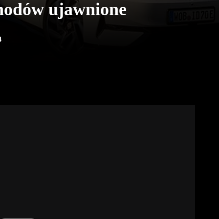
hodów ujawnione
4