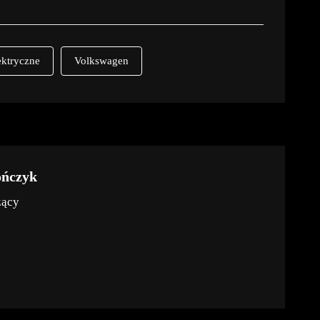
ktryczne
Volkswagen
ończyk
zący