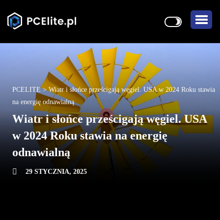
PCELITE
>
Wiatr i słońce prześcigają węgiel. USA w 2024 Roku stawia
na energię odnawialną
Wiatr i słońce prześcigają węgiel. USA
w 2024 Roku stawia na energię
odnawialną
29 STYCZNIA, 2025