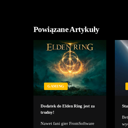
Powiązane Artykuły
GAMING
ł skazany
Dodatek do Elden Ring jest za
Sta
trudny!
Bet
om czy
Nawet fani gier FromSoftware
wyd