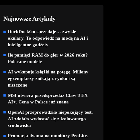
Najnowsze Artykuły
DuckDuckGo sprzedaje… zwykłe
okulary. To odpowiedź na modę na AI i
inteligentne gadżety
Ile pamięci RAM do gier w 2026 roku?
Polecane modele
AI wykupuje książki na potęgę. Miliony
egzemplarzy znikają z rynku i są
niszczone
MSI otwiera przedsprzedaż Claw 8 EX
AI+. Cena w Polsce już znana
OpenAI przeprowadziło niepokojący test.
AI zdołało wydostać się z izolowanego
środowiska
Promocja iiyama na monitory ProLite.