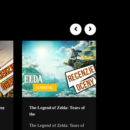
GAMING
GAM
eny
The Legend of Zelda: Tears of
Groził Ni
the
na więzie
The Legend of Zelda: Tears of
Grożenie