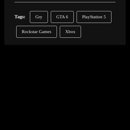
Tags:
Gry
GTA 6
PlayStation 5
Rockstar Games
Xbox