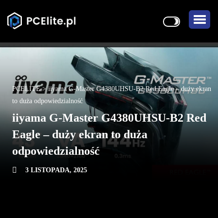
PCELITE
>
iiyama G-Master G4380UHSU-B2 Red Eagle – duży ekran
to duża odpowiedzialność
iiyama G-Master G4380UHSU-B2 Red
Eagle – duży ekran to duża
odpowiedzialność
3 LISTOPADA, 2025