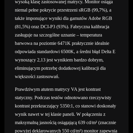
wysoką klasę zastosowanej matrycy. Monitor osiąga
niemal pełne pokrycie przestrzeni sRGB (99,7%), a
także imponujące wyniki dla gamutów Adobe RGB
(81,5%) oraz DCI-P3 (93%). Fabryczna kalibracja
zasługuje na szczególne uznanie – temperatura
barwowa na poziomie 6471K praktycznie idealnie
odpowiada standardowi 6500K, a średni błąd Delta E
wynoszący 2,13 jest wynikiem bardzo dobrym,
eliminującym potrzebę dodatkowej kalibracji dla
większości zastosowań.
Prawdziwym atutem matrycy VA jest kontrast
statyczny. Podczas testów odnotowano rzeczywisty
kontrast przekraczający 5350:1, co stanowi doskonały
wynik nawet w tej klasie paneli. W połączeniu z
maksymalną jasnością osiągającą 639 cd/m² (znacznie
powyżej deklarowanych 550 cd/m²) monitor zapewnia