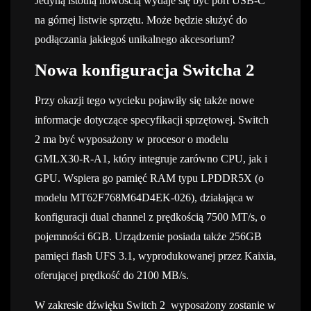
Jedyną istotną nowością wydaje się być port USB-C
na górnej listwie sprzętu. Może będzie służyć do
podłączania jakiegoś unikalnego akcesorium?
Nowa konfiguracja Switcha 2
Przy okazji tego wycieku pojawiły się także nowe
informacje dotyczące specyfikacji sprzętowej. Switch
2 ma być wyposażony w procesor o modelu
GMLX30-R-A1, który integruje zarówno CPU, jak i
GPU. Wspiera go pamięć RAM typu LPDDR5X (o
modelu MT62F768M64D4EK-026), działająca w
konfiguracji dual channel z prędkością 7500 MT/s, o
pojemności 6GB. Urządzenie posiada także 256GB
pamięci flash UFS 3.1, wyprodukowanej przez Kaixia,
oferującej prędkość do 2100 MB/s.
W zakresie dźwięku Switch 2 wyposażony zostanie w