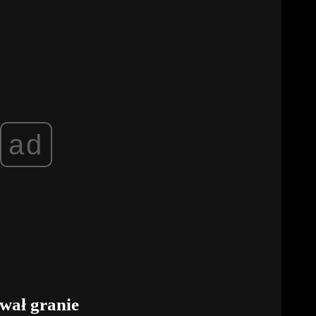
ad
wał granie