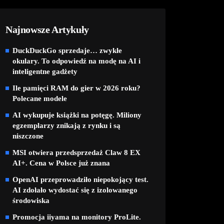
Najnowsze Artykuły
DuckDuckGo sprzedaje… zwykłe
okulary. To odpowiedź na modę na AI i
inteligentne gadżety
Ile pamięci RAM do gier w 2026 roku?
Polecane modele
AI wykupuje książki na potęgę. Miliony
egzemplarzy znikają z rynku i są
niszczone
MSI otwiera przedsprzedaż Claw 8 EX
AI+. Cena w Polsce już znana
OpenAI przeprowadziło niepokojący test.
AI zdołało wydostać się z izolowanego
środowiska
Promocja iiyama na monitory ProLite.