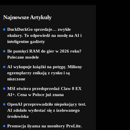
Najnowsze Artykuły
DuckDuckGo sprzedaje… zwykłe
okulary. To odpowiedź na modę na AI i
inteligentne gadżety
Ile pamięci RAM do gier w 2026 roku?
Polecane modele
AI wykupuje książki na potęgę. Miliony
egzemplarzy znikają z rynku i są
niszczone
MSI otwiera przedsprzedaż Claw 8 EX
AI+. Cena w Polsce już znana
OpenAI przeprowadziło niepokojący test.
AI zdołało wydostać się z izolowanego
środowiska
Promocja iiyama na monitory ProLite.