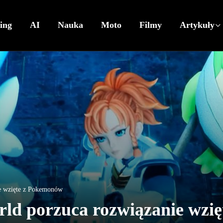
ing
AI
Nauka
Moto
Filmy
Artykuły
ie wzięte z Pokemonów
rld porzuca rozwiązanie wzię