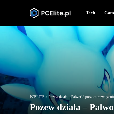
Tech
Gam
PCELITE
>
Pozew działa – Palworld porzuca rozwiązan
Pozew działa – Palwo