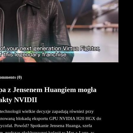
mments (
0
)
pa z Jensenem Huangiem mogła
akty NVIDII
technologii wielkie decyzje zapadają również przy
 planowaną blokadą eksportu GPU NVIDIA H20 HGX do
 wycofał. Powód? Spotkanie Jensena Huanga, szefa
, podczas ekskluzywnej kolacji w Mar-a-Lago, w