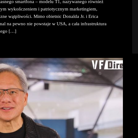
łasnego smartfona – modelu T1, nazywanego również
otym wykończeniem i patriotycznym marketingiem,
zne wątpliwości. Mimo obietnic Donalda Jr. i Erica
al na pewno nie powstaje w USA, a cała infrastruktura
iego […]