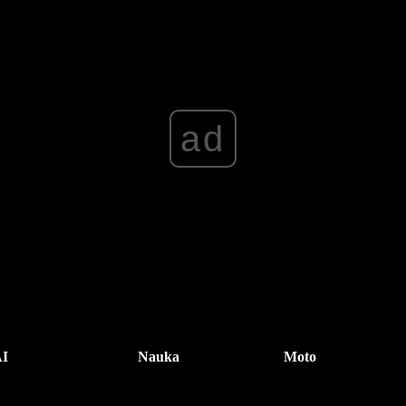
ad
I
Nauka
Moto