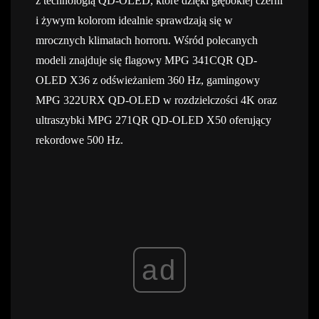
z technologią QD-OLED, które dzięki głębokiej czerni
i żywym kolorom idealnie sprawdzają się w
mrocznych klimatach horroru. Wśród polecanych
modeli znajduje się flagowy MPG 341CQR QD-
OLED X36 z odświeżaniem 360 Hz, gamingowy
MPG 322URX QD-OLED w rozdzielczości 4K oraz
ultraszybki MPG 271QR QD-OLED X50 oferujący
rekordowe 500 Hz.
ad