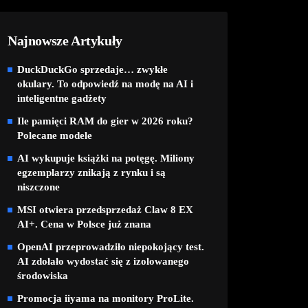
Najnowsze Artykuły
DuckDuckGo sprzedaje… zwykłe
okulary. To odpowiedź na modę na AI i
inteligentne gadżety
Ile pamięci RAM do gier w 2026 roku?
Polecane modele
AI wykupuje książki na potęgę. Miliony
egzemplarzy znikają z rynku i są
niszczone
MSI otwiera przedsprzedaż Claw 8 EX
AI+. Cena w Polsce już znana
OpenAI przeprowadziło niepokojący test.
AI zdołało wydostać się z izolowanego
środowiska
Promocja iiyama na monitory ProLite.