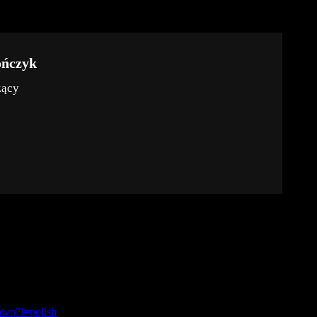
ończyk
zący