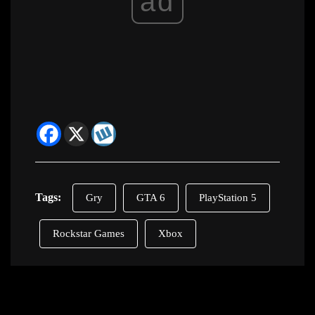
ad
Tags:
Gry
GTA 6
PlayStation 5
Rockstar Games
Xbox